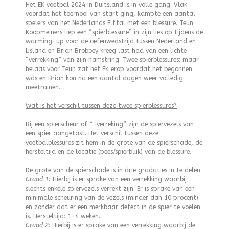
Het EK voetbal 2024 in Duitsland is in volle gang. Vlak
voordat het toernooi van start ging, kampte een aantal
spelers van het Nederlands Elftal met een blessure. Teun
Koopmeiners liep een “spierblessure” in zijn lies op tijdens de
warming-up voor de oefenwedstrijd tussen Nederland en
IJsland en Brian Brobbey kreeg last had van een lichte
“verrekking” van zijn hamstring. Twee spierblessures; maar
helaas voor Teun zat het EK erop voordat het begonnen
was en Brian kon na een aantal dagen weer volledig
meetrainen.
Wat is het verschil tussen deze twee spierblessures?
Bij een spierscheur of “-verreking” zijn de spiervezels van
een spier aangetast. Het verschil tussen deze
voetbalblessures zit hem in de grote van de spierschade, de
hersteltijd en de locatie (pees/spierbuik) van de blessure.
De grote van de spierschade is in drie gradaties in te delen:
Graad 1
:
Hierbij is er sprake van een verrekking waarbij
slechts enkele spiervezels verrekt zijn. Er is sprake van een
minimale scheuring van de vezels (minder dan 10 procent)
en zonder dat er een merkbaar defect in de spier te voelen
is. Hersteltijd: 1-4 weken.
Graad 2
: Hierbij is er sprake van een verrekking waarbij de